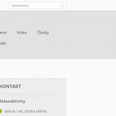
erie
Videa
Články
takt
KONTAKT
Relaxaktivity
Měník 144, 50364 Měník