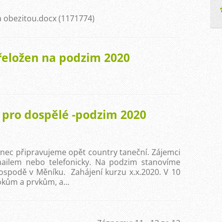
a obezitou.docx (1171774)
přeložen na podzim 2020
z pro dospělé -podzim 2020
anec připravujeme opět country taneční. Zájemci
emailem nebo telefonicky. Na podzim stanovíme
ospodě v Měníku. Zahájení kurzu x.x.2020. V 10
okům a prvkům, a...