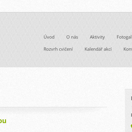
Úvod
O nás
Aktivity
Fotogal
Rozvrh cvičení
Kalendář akcí
Kon
ou