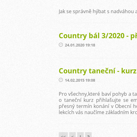
Jak se správně hýbat s nadváhou 
Country bál 3/2020 - 
24.01.2020 19:18
Country taneční - kur
14.02.2015 19:08
Pro všechny,které baví pohyb a t
o taneční kurz přihlašujte se 
přesný termín konání v Obecní h
lekcích vás naučíme základním kr
<<
<
1
2