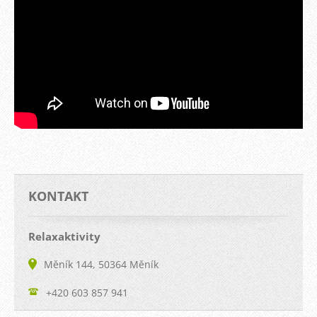
KONTAKT
Relaxaktivity
Měník 144, 50364 Měník
+420 603 857 941