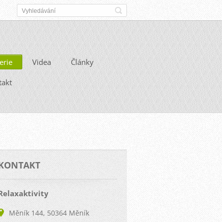
erie
Videa
Články
takt
KONTAKT
Relaxaktivity
Měník 144, 50364 Měník