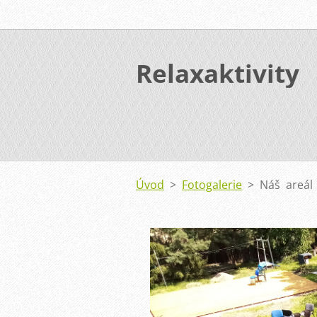
Relaxaktivity
Úvod
>
Fotogalerie
>
Náš areál