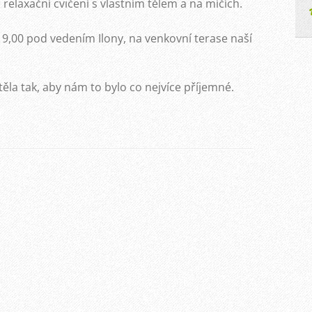
elaxační cvičení s vlastním tělem a na míčích.
19,00 pod vedením Ilony, na venkovní terase naší
ěla tak, aby nám to bylo co nejvíce příjemné.