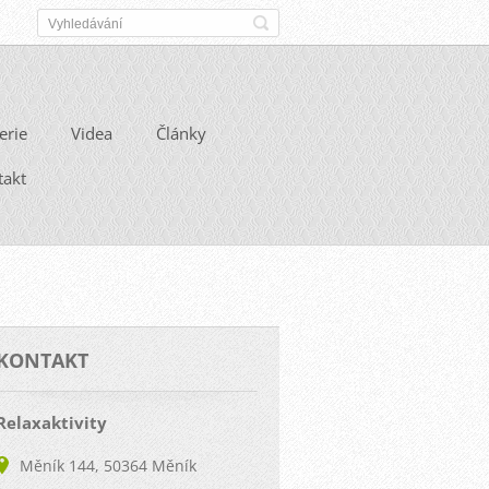
erie
Videa
Články
takt
KONTAKT
Relaxaktivity
Měník 144, 50364 Měník